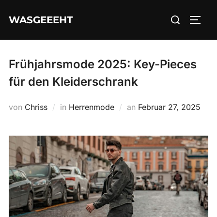
Zum
Suchen
WASGEEEHT
Inhalt
SEIT
nach:
springen
Frühjahrsmode 2025: Key-Pieces
für den Kleiderschrank
Veröffentlicht
von
Chriss
in
Herrenmode
an
Februar 27, 2025
am