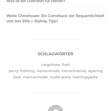
Was ist ein Overshirt für Herren?
Weite Chinohosen: Ein Comeback der Bequemlichkeit
und des Stils + Styling-Tipp!
SCHLAGWÖRTER
cargohose
,
fred
perry
,
frühling
,
herrenmode
,
herrentrends
,
layering
look
,
männermode
,
nudie jeans
,
trainingsjacke
BEITRAGSAUTOR