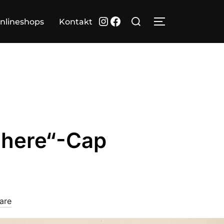
Suchen
Instagram
Facebook
nlineshops
Kontakt
SEITENLEIST
nach:
 here“-Cap
are