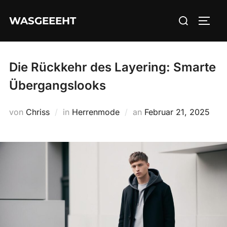
Zum
Suchen
WASGEEEHT
Inhalt
SEIT
nach:
springen
Die Rückkehr des Layering: Smarte
Übergangslooks
Veröffentlicht
von
Chriss
in
Herrenmode
an
Februar 21, 2025
am