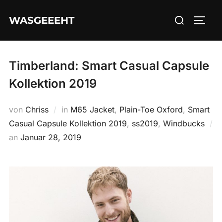
Zum
Suchen
WASGEEEHT
Inhalt
SEIT
nach:
springen
Timberland: Smart Casual Capsule
Kollektion 2019
von
Chriss
in
M65 Jacket
,
Plain-Toe Oxford
,
Smart
Casual Capsule Kollektion 2019
,
ss2019
,
Windbucks
Veröffentlicht
an
Januar 28, 2019
am