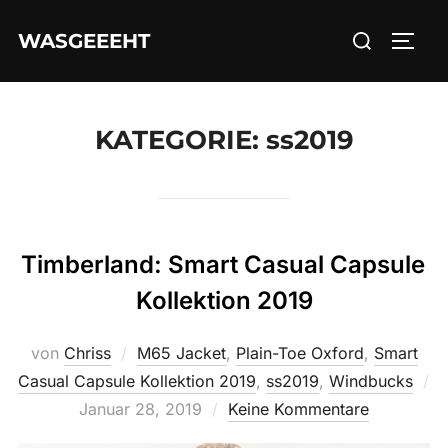
Zum
Suchen
WASGEEEHT
Inhalt
SEIT
nach:
springen
KATEGORIE:
ss2019
Timberland: Smart Casual Capsule
Kollektion 2019
von
Chriss
M65 Jacket
,
Plain-Toe Oxford
,
Smart
Casual Capsule Kollektion 2019
,
ss2019
,
Windbucks
Veröffentlicht
Januar 28, 2019
Keine Kommentare
am