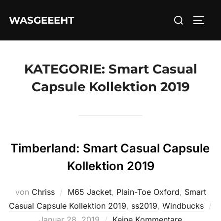
Zum
Suchen
WASGEEEHT
Inhalt
SEIT
nach:
springen
KATEGORIE:
Smart Casual
Capsule Kollektion 2019
Timberland: Smart Casual Capsule
Kollektion 2019
von
Chriss
M65 Jacket
,
Plain-Toe Oxford
,
Smart
Casual Capsule Kollektion 2019
,
ss2019
,
Windbucks
Veröffentlicht
Januar 28, 2019
Keine Kommentare