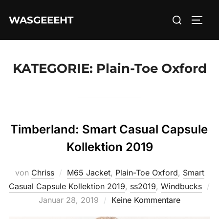
Zum
Suchen
WASGEEEHT
Inhalt
SEIT
nach:
springen
KATEGORIE:
Plain-Toe Oxford
Timberland: Smart Casual Capsule
Kollektion 2019
von
Chriss
M65 Jacket
,
Plain-Toe Oxford
,
Smart
Casual Capsule Kollektion 2019
,
ss2019
,
Windbucks
Veröffentlicht
Januar 28, 2019
Keine Kommentare
am