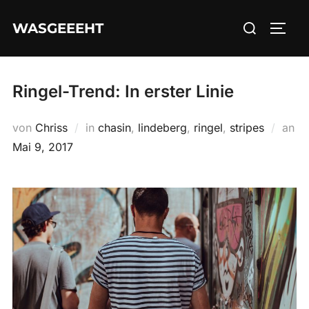
Zum
Suchen
WASGEEEHT
Inhalt
SEIT
nach:
springen
Ringel-Trend: In erster Linie
von
Chriss
in
chasin
,
lindeberg
,
ringel
,
stripes
an
Veröffentlicht
Mai 9, 2017
am