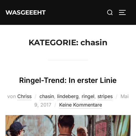
Zum
Suchen
WASGEEEHT
Inhalt
SEIT
nach:
springen
KATEGORIE:
chasin
Ringel-Trend: In erster Linie
Veröffe
von
Chriss
chasin
,
lindeberg
,
ringel
,
stripes
Mai
am
9, 2017
Keine Kommentare