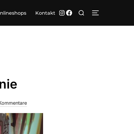
Suchen
Instagram
Facebook
nlineshops
Kontakt
SEITENLEIST
nach:
nie
 Kommentare