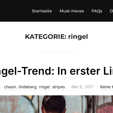
Startseite
Must-Haves
FAQs
O
KATEGORIE:
ringel
gel-Trend: In erster Li
Veröffentlicht
chasin
,
lindeberg
,
ringel
,
stripes
Mai 9, 2017
Keine
am