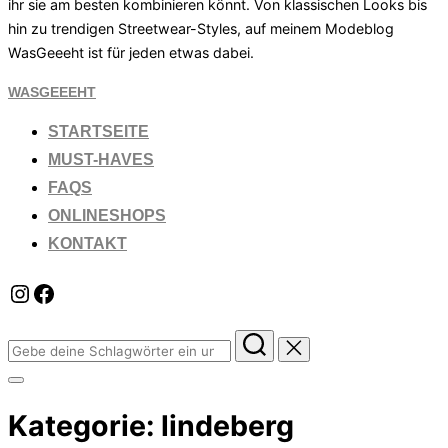
ihr sie am besten kombinieren könnt. Von klassischen Looks bis
hin zu trendigen Streetwear-Styles, auf meinem Modeblog
WasGeeeht ist für jeden etwas dabei.
Zum
WASGEEEHT
Inhalt
STARTSEITE
springen
MUST-HAVES
FAQS
ONLINESHOPS
KONTAKT
Instagram
Facebook
Suchen
nach:
Seitenleiste
&
Kategorie:
lindeberg
Navigation
umschalten