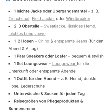
1 leichte Jacke oder Übergangsmantel
– z. B.
Trenchcoat
,
Field Jacket
oder
Windbreaker
2–3 Oberteile
–
Sweatjacke
,
lässiges Hemd
,
leichtes Longsleeve
1–2 Hosen
–
Chino
&
entspannte Jeans
(für den
Abend & Alltag)
1 Paar Sneakers oder Loafer
– bequem & stylish
1 Set Loungewear
–
Loungewear
für die
Unterkunft oder entspannte Abende
1 Outfit für den Abend
– z. B. Hemd, dunkle
Hose, Lederschuhe
Unterwäsche & Socken für jeden Tag
Reisegrößen von Pflegeprodukten &
Sonnencreme