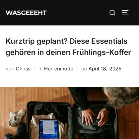
Zum
Suchen
WASGEEEHT
Inhalt
SEIT
nach:
springen
Kurztrip geplant? Diese Essentials
gehören in deinen Frühlings-Koffer
Veröffentlicht
von
Chriss
in
Herrenmode
an
April 18, 2025
am