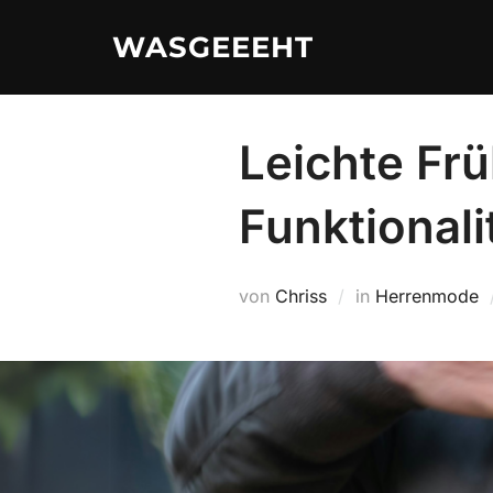
Zum
WASGEEEHT
Inhalt
springen
Leichte Frü
Funktionalit
von
Chriss
in
Herrenmode