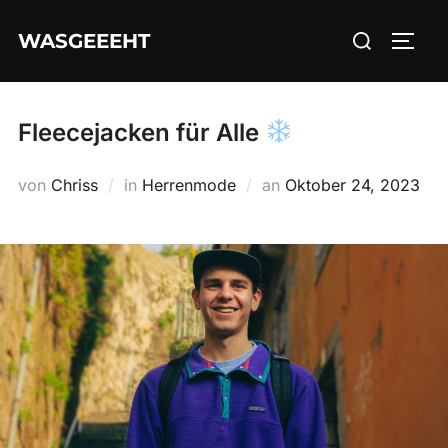
Zum
Suchen
WASGEEEHT
Inhalt
SEIT
nach:
springen
Fleecejacken für Alle
Veröffentlicht
von
Chriss
in
Herrenmode
an
Oktober 24, 2023
am