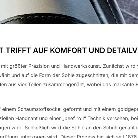
TRIFFT AUF KOMFORT UND DETAILV
 mit größter Präzision und Handwerkskunst. Zunächst wird
ählt und auf die Form der Sohle zugeschnitten, die mit d
den aus vier Teilen zusammengenäht, wobei das markante 
uf einem Schaumstoffsockel geformt und mit einem goldgep
ziellen Handnaht und einer „beef roll“ Technik versehen, b
n wird. Schließlich wird die Sohle an den Schuh genäht u
sprüfung unterzogen wird. Dieser Prozess hat sich seit 187