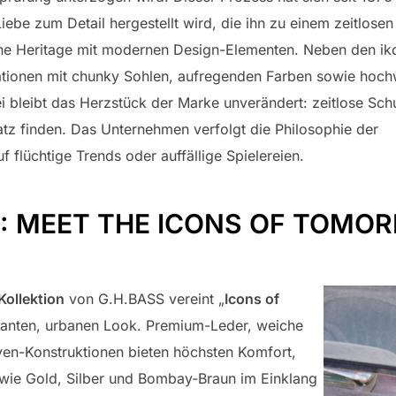
Liebe zum Detail hergestellt wird, die ihn zu einem zeitlose
ne Heritage mit modernen Design-Elementen. Neben den iko
tationen mit chunky Sohlen, aufregenden Farben sowie hochw
 bleibt das Herzstück der Marke unverändert: zeitlose Schu
atz finden. Das Unternehmen verfolgt die Philosophie der
f flüchtige Trends oder auffällige Spielereien.
5: MEET THE ICONS OF TOMO
ollektion
von G.H.BASS vereint „
Icons of
ganten, urbanen Look. Premium-Leder, weiche
ven-Konstruktionen bieten höchsten Komfort,
ie Gold, Silber und Bombay-Braun im Einklang