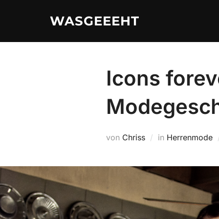
Zum
WASGEEEHT
Inhalt
springen
Icons forev
Modegeschi
von
Chriss
in
Herrenmode