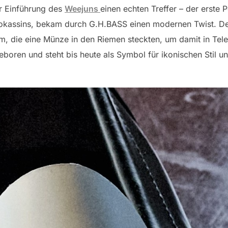
r Einführung des
Weejuns
einen echten Treffer – der erste 
Mokassins, bekam durch G.H.BASS einen modernen Twist. De
, die eine Münze in den Riemen steckten, um damit in Telef
eboren und steht bis heute als Symbol für ikonischen Stil u