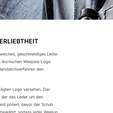
ERLIEBTHEIT
 weiches, geschmeidiges Leder
em ikonischen Weejuns-Logo
Handstichverfahren den
rägten Logo versehen. Der
ei der das Leder um den
nd poliert, bevor der Schuh
6 bewährt, sodass jeder Weejun