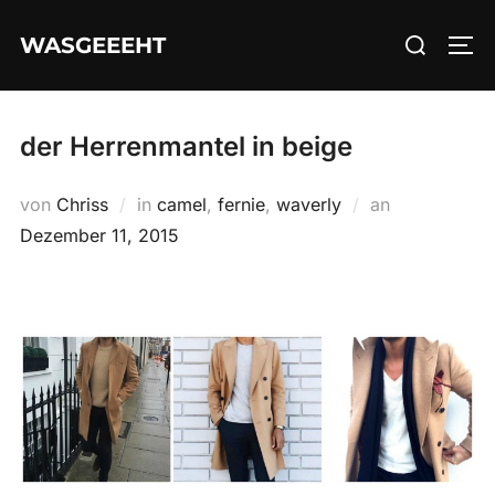
Zum
Suchen
WASGEEEHT
Inhalt
SEI
nach:
springen
der Herrenmantel in beige
Veröffentlich
von
Chriss
in
camel
,
fernie
,
waverly
an
am
Dezember 11, 2015