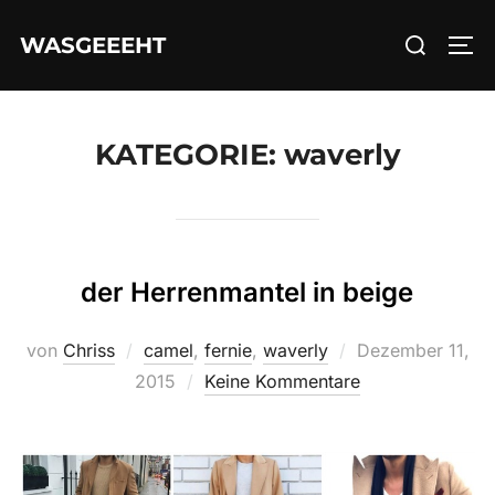
Zum
Suchen
WASGEEEHT
Inhalt
SEI
nach:
springen
KATEGORIE:
waverly
der Herrenmantel in beige
Veröffentlicht
von
Chriss
camel
,
fernie
,
waverly
Dezember 11,
am
2015
Keine Kommentare