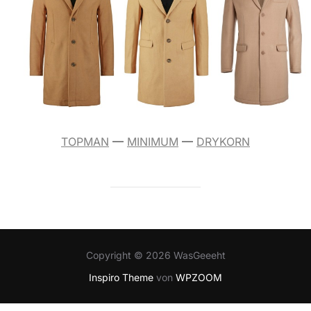
TOPMAN
—
MINIMUM
—
DRYKORN
Copyright © 2026 WasGeeeht
Inspiro Theme
von
WPZOOM