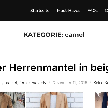
Startseite
Must-Haves
FAQs
O
KATEGORIE:
camel
er Herrenmantel in bei
Veröffentlicht
camel
,
fernie
,
waverly
Dezember 11, 2015
Keine 
am