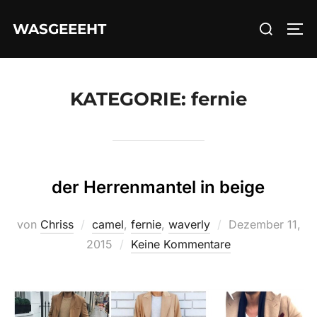
Zum
Suchen
WASGEEEHT
Inhalt
SEI
nach:
springen
KATEGORIE:
fernie
der Herrenmantel in beige
Veröffentlicht
von
Chriss
camel
,
fernie
,
waverly
Dezember 11,
am
2015
Keine Kommentare