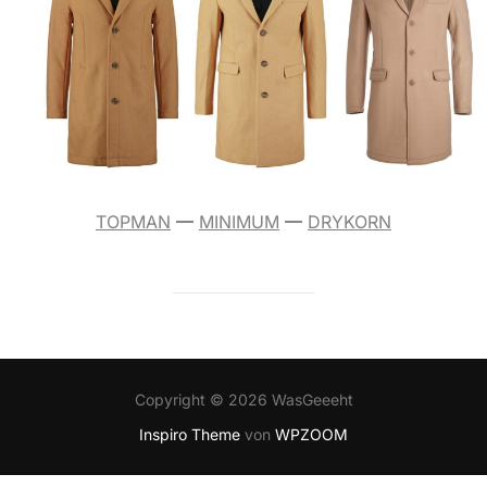
TOPMAN
—
MINIMUM
—
DRYKORN
Copyright © 2026 WasGeeeht
Inspiro Theme
von
WPZOOM