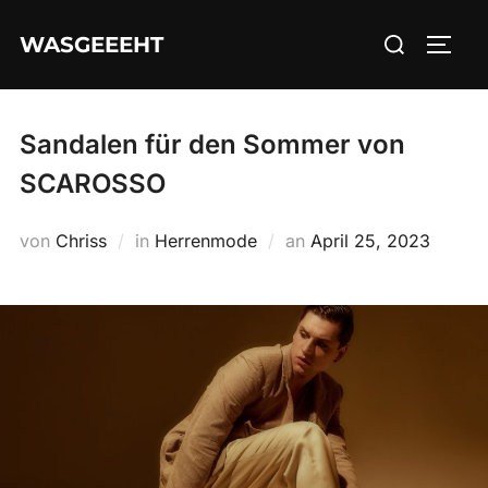
Zum
Suchen
WASGEEEHT
Inhalt
SEIT
nach:
springen
Sandalen für den Sommer von
SCAROSSO
Veröffentlicht
von
Chriss
in
Herrenmode
an
April 25, 2023
am