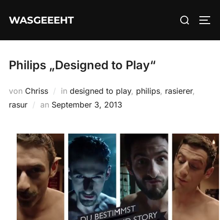
Zum
Suchen
WASGEEEHT
Inhalt
SEI
nach:
springen
Philips „Designed to Play“
von
Chriss
in
designed to play
,
philips
,
rasierer
,
Veröffentlicht
rasur
an
September 3, 2013
am