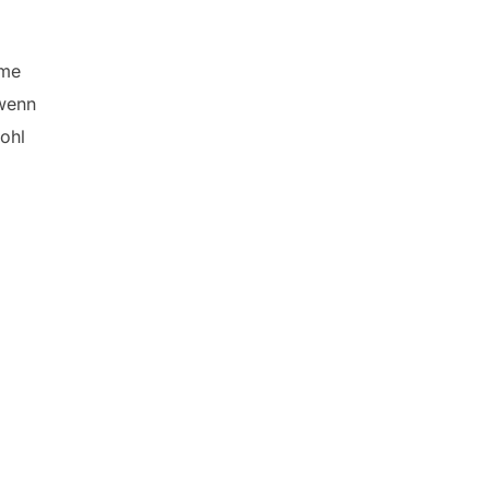
mme
 wenn
ohl