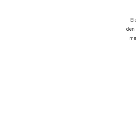
El
den 
me