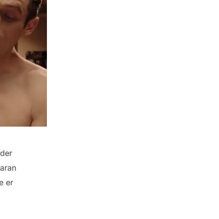
 der
daran
e er