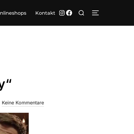
Suchen
Instagram
Facebook
nlineshops
Kontakt
SEITENLEIST
nach:
y“
Keine Kommentare