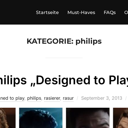
Startseite
Must-Haves
FAQs
O
KATEGORIE:
philips
ilips „Designed to Pla
Veröffentlicht
ned to play
,
philips
,
rasierer
,
rasur
September 3, 2013
am