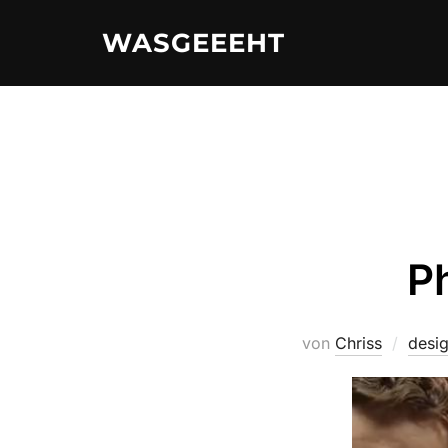
Zum
WASGEEEHT
Inhalt
springen
Ph
von
Chriss
desig