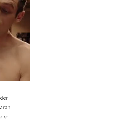
 der
daran
e er