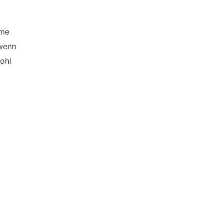
mme
 wenn
ohl