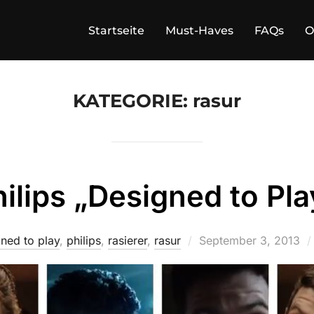
Startseite
Must-Haves
FAQs
O
KATEGORIE:
rasur
ilips „Designed to Pla
Veröffentlicht
ned to play
,
philips
,
rasierer
,
rasur
September 3, 2013
am