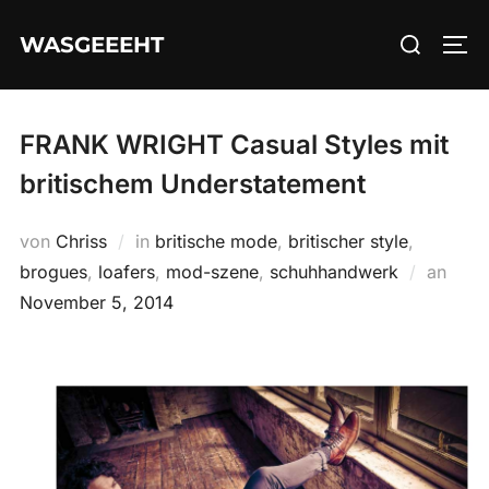
Zum
Suchen
WASGEEEHT
Inhalt
SEI
nach:
springen
FRANK WRIGHT Casual Styles mit
britischem Understatement
von
Chriss
in
britische mode
,
britischer style
,
Veröf
brogues
,
loafers
,
mod-szene
,
schuhhandwerk
an
am
November 5, 2014