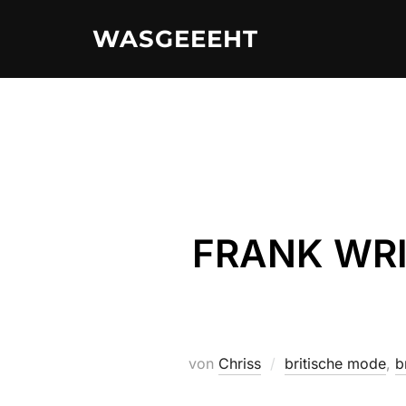
Zum
WASGEEEHT
Inhalt
springen
FRANK WRIG
von
Chriss
britische mode
,
b