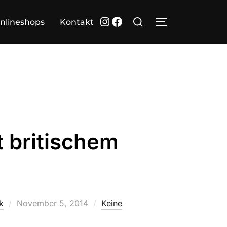
Suchen
Instagram
Facebook
nlineshops
Kontakt
SEITENLEIST
nach:
 britischem
Veröffentlicht
k
November 5, 2014
Keine
am