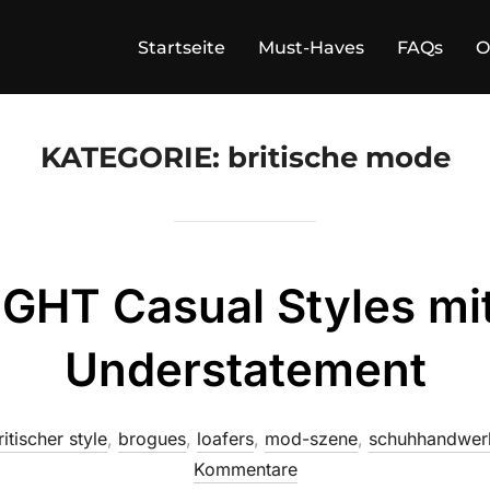
Startseite
Must-Haves
FAQs
O
KATEGORIE:
britische mode
HT Casual Styles mit
Understatement
ritischer style
,
brogues
,
loafers
,
mod-szene
,
schuhhandwer
Kommentare