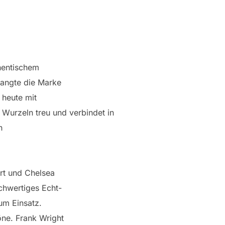
thentischem
langte die Marke
 heute mit
 Wurzeln treu und verbindet in
n
rt und Chelsea
ochwertiges Echt-
m Einsatz.
öne. Frank Wright