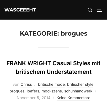
Zum
Suchen
WASGEEEHT
Inhalt
SEI
nach:
springen
KATEGORIE:
brogues
FRANK WRIGHT Casual Styles mit
britischem Understatement
von
Chriss
britische mode
,
britischer style
,
Veröf
brogues
,
loafers
,
mod-szene
,
schuhhandwerk
am
November 5, 2014
Keine Kommentare