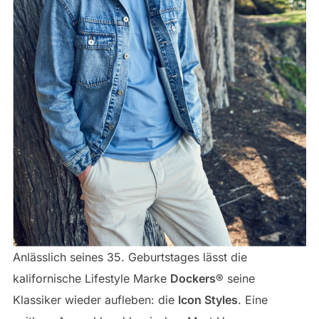
Anlässlich seines 35. Geburtstages lässt die
kalifornische Lifestyle Marke
Dockers
® seine
Klassiker wieder aufleben: die
Icon Styles
. Eine