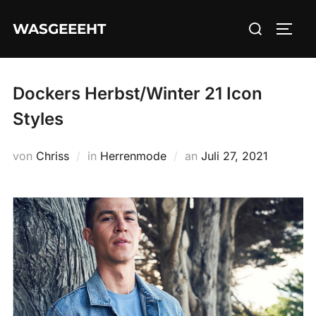
Zum
Suchen
WASGEEEHT
Inhalt
SEIT
nach:
springen
Dockers Herbst/Winter 21 Icon
Styles
Veröffentlicht
von
Chriss
in
Herrenmode
an
Juli 27, 2021
am