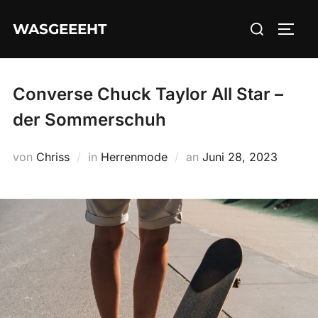
Zum
Suchen
WASGEEEHT
Inhalt
SEIT
nach:
springen
Converse Chuck Taylor All Star –
der Sommerschuh
Veröffentlicht
von
Chriss
in
Herrenmode
an
Juni 28, 2023
am