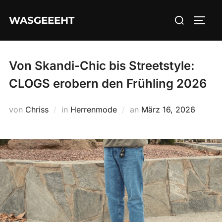
Zum
Suchen
WASGEEEHT
Inhalt
SEIT
nach:
springen
Von Skandi-Chic bis Streetstyle:
CLOGS erobern den Frühling 2026
Veröffentlicht
von
Chriss
in
Herrenmode
an
März 16, 2026
am