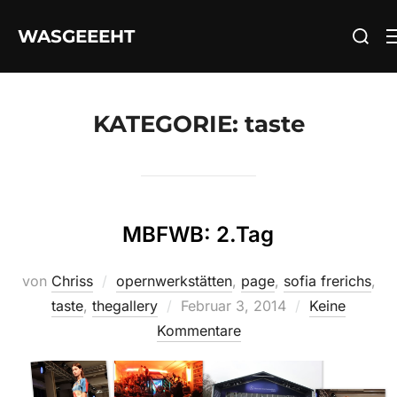
Zum
Suchen
WASGEEEHT
Inhalt
nach:
springen
KATEGORIE:
taste
MBFWB: 2.Tag
von
Chriss
opernwerkstätten
,
page
,
sofia frerichs
,
Veröffentlicht
taste
,
thegallery
Februar 3, 2014
Keine
am
Kommentare