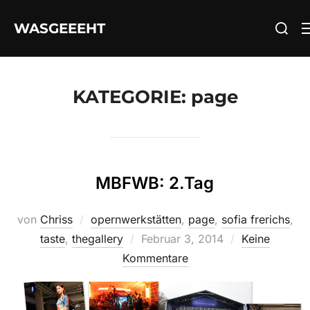
Zum
Suchen
WASGEEEHT
Inhalt
nach:
springen
KATEGORIE:
page
MBFWB: 2.Tag
von
Chriss
opernwerkstätten
,
page
,
sofia frerichs
,
Veröffentlicht
taste
,
thegallery
Februar 3, 2014
Keine
am
Kommentare