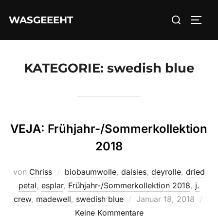
Zum
Suchen
WASGEEEHT
Inhalt
SEIT
nach:
springen
KATEGORIE:
swedish blue
VEJA: Frühjahr-/Sommerkollektion
2018
von
Chriss
biobaumwolle
,
daisies
,
deyrolle
,
dried
petal
,
esplar
,
Frühjahr-/Sommerkollektion 2018
,
j.
Veröffentlicht
crew
,
madewell
,
swedish blue
Januar 18, 2018
am
Keine Kommentare