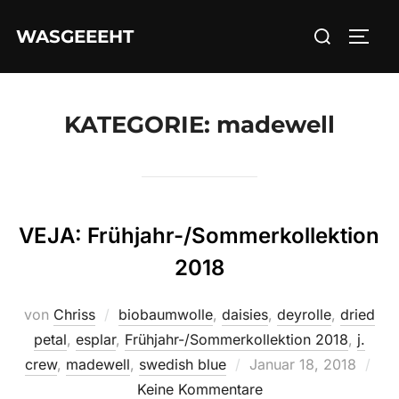
Zum
Suchen
WASGEEEHT
Inhalt
SEIT
nach:
springen
KATEGORIE:
madewell
VEJA: Frühjahr-/Sommerkollektion
2018
von
Chriss
biobaumwolle
,
daisies
,
deyrolle
,
dried
petal
,
esplar
,
Frühjahr-/Sommerkollektion 2018
,
j.
Veröffentlicht
crew
,
madewell
,
swedish blue
Januar 18, 2018
am
Keine Kommentare