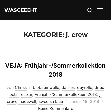
Zum
Suchen
WASGEEEHT
Inhalt
SEIT
nach:
springen
KATEGORIE:
j. crew
VEJA: Frühjahr-/Sommerkollektion
2018
von
Chriss
biobaumwolle
,
daisies
,
deyrolle
,
dried
petal
,
esplar
,
Frühjahr-/Sommerkollektion 2018
,
j.
Veröffentlicht
crew
,
madewell
,
swedish blue
Januar 18, 2018
am
Keine Kommentare