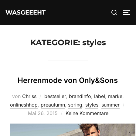
Zum
Suchen
WASGEEEHT
Inhalt
SEI
nach:
springen
KATEGORIE:
styles
Herrenmode von Only&Sons
von
Chriss
bestseller
,
brandinfo
,
label
,
marke
,
Verö
onlineshhop
,
preautumn
,
spring
,
styles
,
summer
am
Mai 26, 2015
Keine Kommentare