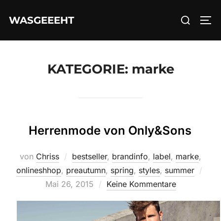
Zum
Suchen
WASGEEEHT
Inhalt
SEI
nach:
springen
KATEGORIE:
marke
Herrenmode von Only&Sons
von
Chriss
bestseller
,
brandinfo
,
label
,
marke
,
Verö
onlineshhop
,
preautumn
,
spring
,
styles
,
summer
am
Mai 26, 2015
Keine Kommentare