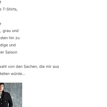
t
 T-Shirts,
e
, grau und
sten hin zu
ndige und
der Saison
ahl von den Sachen, die mir aus
stellen würde…