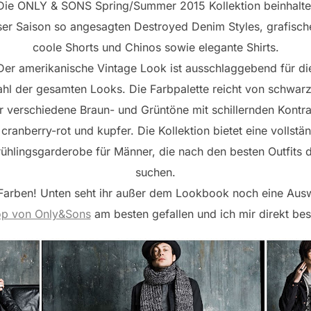
Die ONLY & SONS Spring/Summer 2015 Kollektion beinhalte
eser Saison so angesagten Destroyed Denim Styles, grafische
coole Shorts und Chinos sowie elegante Shirts.
Der amerikanische Vintage Look ist ausschlaggebend für di
ahl der gesamten Looks. Die Farbpalette reicht von schwarz
r verschiedene Braun- und Grüntöne mit schillernden Kontra
, cranberry-rot und kupfer. Die Kollektion bietet eine vollstä
ühlingsgarderobe für Männer, die nach den besten Outfits 
suchen.
Farben! Unten seht ihr außer dem Lookbook noch eine Ausw
op von Only&Sons
am besten gefallen und ich mir direkt be