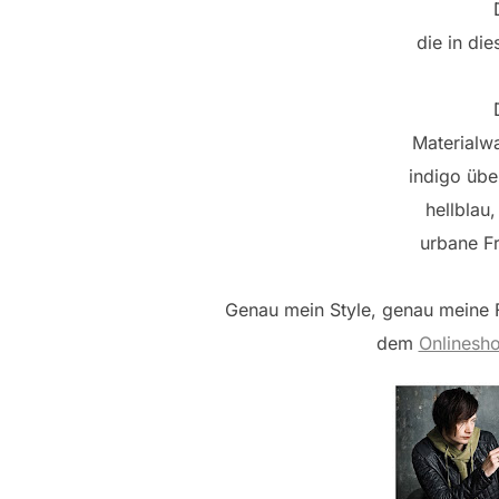
die in di
Materialw
indigo übe
hellblau
urbane Fr
Genau mein Style, genau meine 
dem
Onlinesh