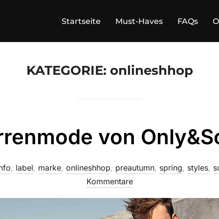
Startseite
Must-Haves
FAQs
O
KATEGORIE:
onlineshhop
rrenmode von Only&S
nfo
,
label
,
marke
,
onlineshhop
,
preautumn
,
spring
,
styles
,
s
Kommentare