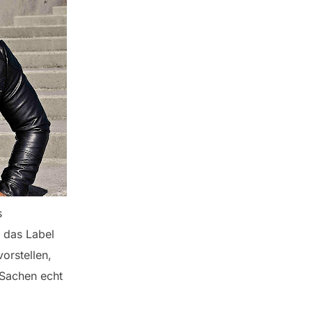
s
 das Label
orstellen,
 Sachen echt