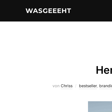
Zum
WASGEEEHT
Inhalt
springen
He
von
Chriss
bestseller
,
brandi