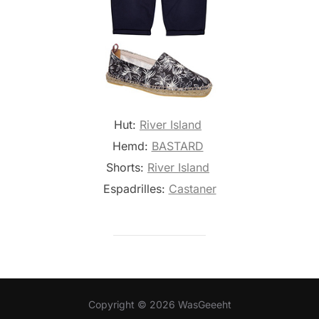
Hut:
River Island
Hemd:
BASTARD
Shorts:
River Island
Espadrilles:
Castaner
Copyright © 2026 WasGeeeht