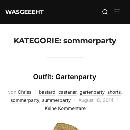
Zum
Suchen
WASGEEEHT
Inhalt
SEIT
nach:
springen
KATEGORIE:
sommerparty
Outfit: Gartenparty
von
Chriss
bastard
,
castaner
,
gartenparty
,
shorts
,
Veröffentlicht
sommerparty
,
summerparty
August 18, 2014
am
Keine Kommentare