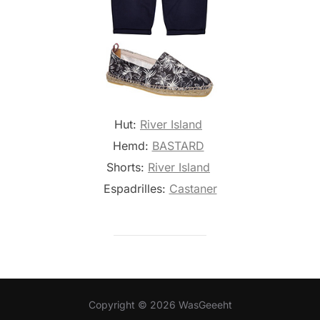
Hut:
River Island
Hemd:
BASTARD
Shorts:
River Island
Espadrilles:
Castaner
Copyright © 2026 WasGeeeht