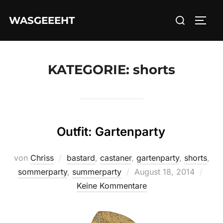
Zum
Suchen
WASGEEEHT
Inhalt
SEIT
nach:
springen
KATEGORIE:
shorts
Outfit: Gartenparty
von
Chriss
bastard
,
castaner
,
gartenparty
,
shorts
,
Veröffentlicht
sommerparty
,
summerparty
August 18, 2014
am
Keine Kommentare