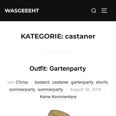
Zum
Suchen
WASGEEEHT
Inhalt
SEIT
nach:
springen
KATEGORIE:
castaner
Outfit: Gartenparty
von
Chriss
bastard
,
castaner
,
gartenparty
,
shorts
,
Veröffentlicht
sommerparty
,
summerparty
August 18, 2014
am
Keine Kommentare