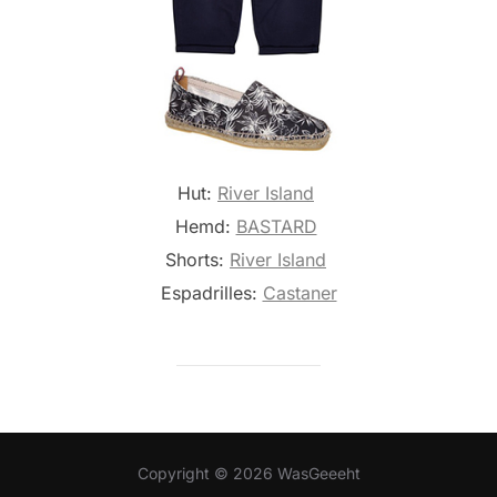
Hut:
River Island
Hemd:
BASTARD
Shorts:
River Island
Espadrilles:
Castaner
Copyright © 2026 WasGeeeht