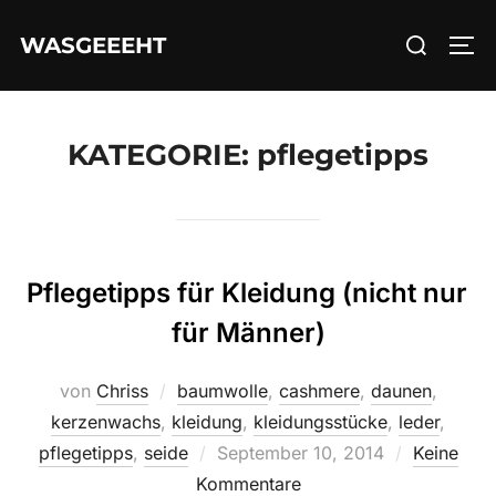
Zum
Suchen
WASGEEEHT
Inhalt
SEI
nach:
springen
KATEGORIE:
pflegetipps
Pflegetipps für Kleidung (nicht nur
für Männer)
von
Chriss
baumwolle
,
cashmere
,
daunen
,
kerzenwachs
,
kleidung
,
kleidungsstücke
,
leder
,
Veröffentlicht
pflegetipps
,
seide
September 10, 2014
Keine
am
Kommentare