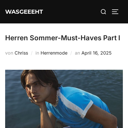
Zum
Suchen
WASGEEEHT
Inhalt
SEIT
nach:
springen
Herren Sommer-Must-Haves Part I
Veröffentlicht
von
Chriss
in
Herrenmode
an
April 16, 2025
am