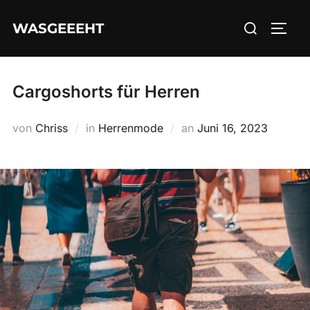
Zum
Suchen
WASGEEEHT
Inhalt
SEIT
nach:
springen
Cargoshorts für Herren
Veröffentlicht
von
Chriss
in
Herrenmode
an
Juni 16, 2023
am