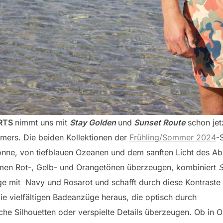
RTS
nimmt uns mit
Stay Golden
und
Sunset Route
schon jetz
ers. Die beiden Kollektionen der
Frühling/Sommer 2024
-
onne, von tiefblauen Ozeanen und dem sanften Licht des Ab
rmen Rot-, Gelb- und Orangetönen überzeugen, kombiniert
S
e mit Navy und Rosarot und schafft durch diese Kontraste T
ie vielfältigen Badeanzüge heraus, die optisch durch
he Silhouetten oder verspielte Details überzeugen. Ob in O