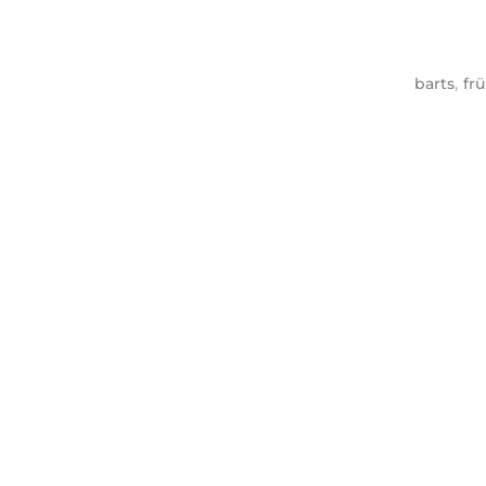
barts
,
fr