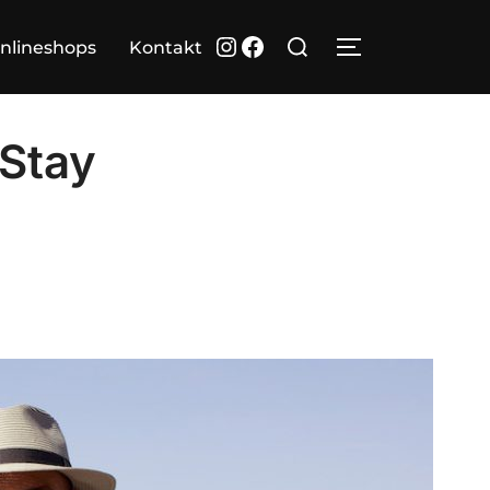
Suchen
Instagram
Facebook
nlineshops
Kontakt
SEITENLEIST
nach:
Stay