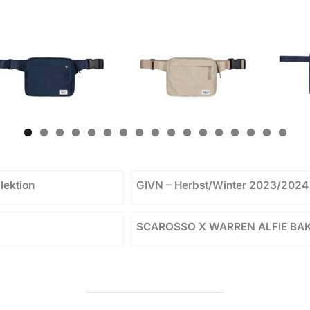
0
1
2
3
4
5
6
7
lektion
GIVN – Herbst/Winter 2023/202
SCAROSSO X WARREN ALFIE BA