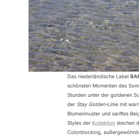
Das niederländische Label
BA
schönsten Momenten des Somm
Stunden unter der goldenen S
der
Stay Golden-
Linie mit wa
Blumenmuster und sanftes Beig
Styles der
Kollektion
stechen d
Colorblocking, außergewöhnlic