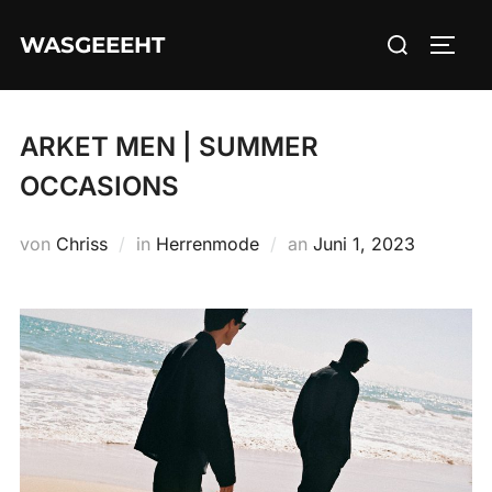
Zum
Suchen
WASGEEEHT
Inhalt
SEIT
nach:
springen
ARKET MEN | SUMMER
OCCASIONS
Veröffentlicht
von
Chriss
in
Herrenmode
an
Juni 1, 2023
am