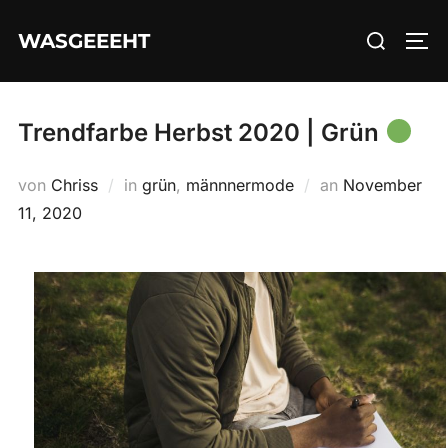
Zum
Suchen
WASGEEEHT
Inhalt
SEI
nach:
springen
Trendfarbe Herbst 2020 | Grün
Veröffentlicht
von
Chriss
in
grün
,
männnermode
an
November
am
11, 2020