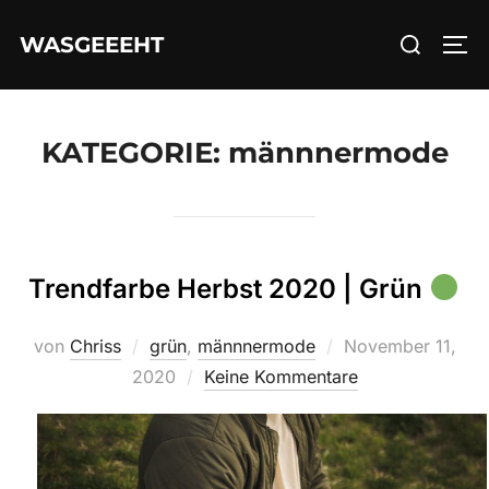
Zum
Suchen
WASGEEEHT
Inhalt
SEI
nach:
springen
KATEGORIE:
männnermode
Trendfarbe Herbst 2020 | Grün
Veröffentlicht
von
Chriss
grün
,
männnermode
November 11,
am
2020
Keine Kommentare