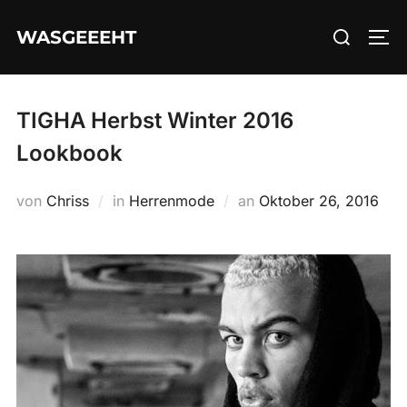
Zum
Suchen
WASGEEEHT
Inhalt
SEI
nach:
springen
TIGHA Herbst Winter 2016
Lookbook
Veröffentlicht
von
Chriss
in
Herrenmode
an
Oktober 26, 2016
am