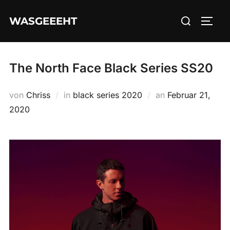
Zum
Suchen
WASGEEEHT
Inhalt
SEIT
nach:
springen
The North Face Black Series SS20
Veröffentlicht
von
Chriss
in
black series 2020
an
Februar 21,
am
2020