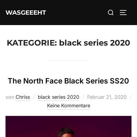
Zum
Suchen
WASGEEEHT
Inhalt
SEIT
nach:
springen
KATEGORIE:
black series 2020
The North Face Black Series SS20
Veröffentlicht
von
Chriss
black series 2020
Februar 21, 2020
am
Keine Kommentare